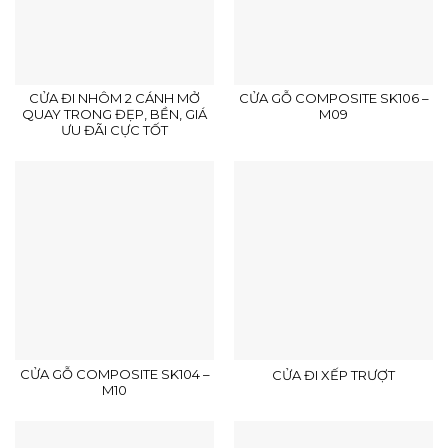
CỬA ĐI NHÔM 2 CÁNH MỞ
CỬA GỖ COMPOSITE SK106 –
QUAY TRONG ĐẸP, BỀN, GIÁ
M09
ƯU ĐÃI CỰC TỐT
CỬA GỖ COMPOSITE SK104 –
CỬA ĐI XẾP TRƯỢT
M10