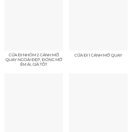
CỬA ĐI NHÔM 2 CÁNH MỞ
CỬA ĐI 1 CÁNH MỞ QUAY
QUAY NGOÀI ĐẸP, ĐÓNG MỞ
ÊM ÁI, GIÁ TỐT