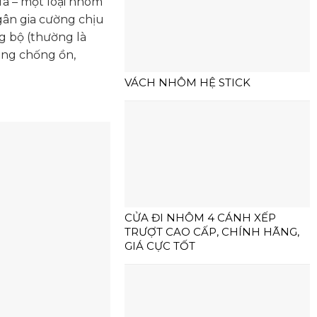
fa – một loại nhôm
 gân gia cường chịu
g bộ (thường là
ăng chống ồn,
VÁCH NHÔM HỆ STICK
CỬA ĐI NHÔM 4 CÁNH XẾP
TRƯỢT CAO CẤP, CHÍNH HÃNG,
GIÁ CỰC TỐT