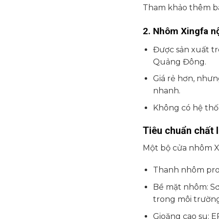
Tham khảo thêm bài
2. Nhôm Xingfa n
Được sản xuất t
Quảng Đông.
Giá rẻ hơn, như
nhanh.
Không có hệ thố
Tiêu chuẩn chất 
Một bộ cửa nhôm Xi
Thanh nhôm prof
Bề mặt nhôm: Sơ
trong môi trường
Gioăng cao su: E