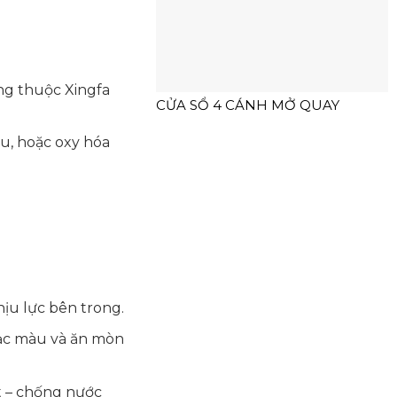
ng thuộc Xingfa
CỬA SỔ 4 CÁNH MỞ QUAY
u, hoặc oxy hóa
ịu lực bên trong.
bạc màu và ăn mòn
t – chống nước