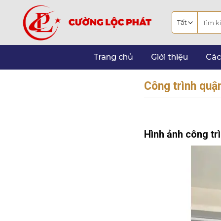
Bỏ
Tìm
qua
kiếm:
nội
dung
Trang chủ
Giới thiệu
Các
Công trình quậ
Hình ảnh công tr